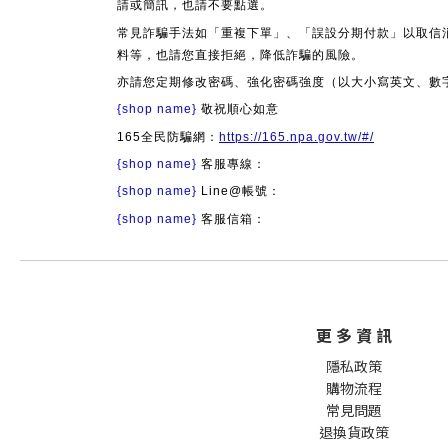
請或簡訊，也請不要點選。
常見詐騙手法如「重複下單」、「誤設分期付款」以取信
料等，也請您直接拒絕，降低詐騙的風險。
亦請您定期修改密碼、強化密碼強度（以大小寫英文、數
{shop name}
敬祝順心如意
165全民防騙網：
https://165.npa.gov.tw/#/
{shop name}
客服專線：
{shop name}
Line@帳號：
{shop name}
客服信箱：
更 多 資 訊
隱私政策
購物流程
常見問題
退換貨政策